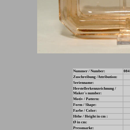
Nummer / Number:
084
Zuschreibung /Attribution:
Serienname:
Herstellerkennzeichnung /
Maker´s number:
Motiv / Pattern:
Form / Shape:
Farbe / Color:
Höhe / Height in cm :
Ø in cm:
Pressmarke: