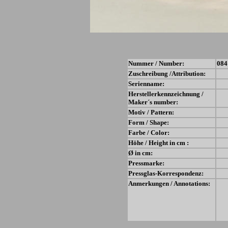
Nummer / Number:
084
Zuschreibung /Attribution:
Serienname:
Herstellerkennzeichnung /
Maker´s number:
Motiv / Pattern:
Form / Shape:
Farbe / Color:
Höhe / Height in cm :
Ø in cm:
Pressmarke:
Pressglas-Korrespondenz:
Anmerkungen / Annotations: