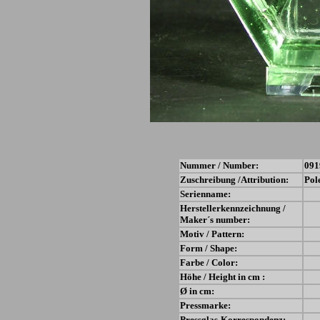
Nummer / Number:
091
Zuschreibung /Attribution:
Pol
Serienname:
Herstellerkennzeichnung /
Maker´s number:
Motiv / Pattern:
Form / Shape:
Farbe / Color:
Höhe / Height in cm :
Ø in cm:
Pressmarke:
Pressglas-Korrespondenz: