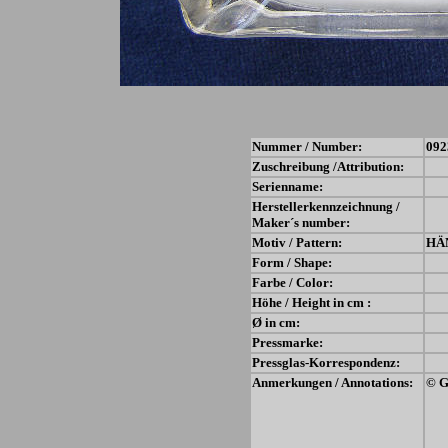
Nummer / Number:
092
Zuschreibung /Attribution:
Serienname:
Herstellerkennzeichnung /
Maker´s number:
Motiv / Pattern:
HÄ
Form / Shape:
Farbe / Color:
Höhe / Height in cm :
Ø in cm:
Pressmarke:
Pressglas-Korrespondenz:
Anmerkungen / Annotations:
© G