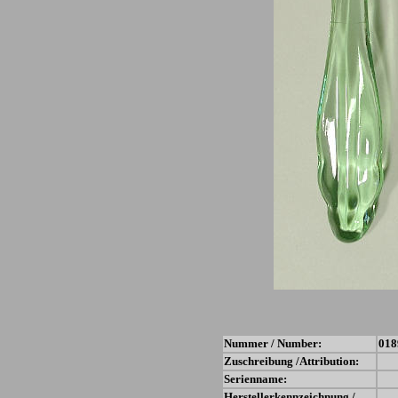
Nummer / Number:
018
Zuschreibung /Attribution:
Serienname:
Herstellerkennzeichnung /