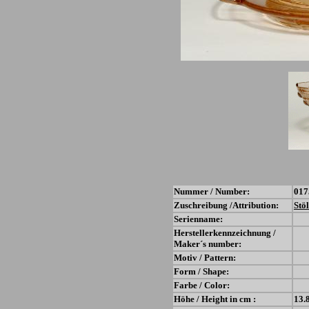
Nummer / Number:
017
Zuschreibung /Attribution:
Stöl
Serienname:
Herstellerkennzeichnung /
Maker´s number:
Motiv / Pattern:
Form / Shape:
Farbe / Color:
Höhe / Height in cm :
13.