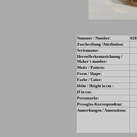
Nummer / Number:
028
Zuschreibung /Attribution:
Serienname:
Herstellerkennzeichnung /
Maker´s number:
Motiv / Pattern:
Form / Shape:
Farbe / Color:
Höhe / Height in cm :
Ø in cm:
Pressmarke:
Pressglas-Korrespondenz:
Anmerkungen / Annotations: