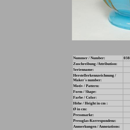
Nummer / Number:
038
Zuschreibung /Attribution:
Serienname:
Herstellerkennzeichnung /
Maker´s number:
Motiv / Pattern:
Form / Shape:
Farbe / Color:
Höhe / Height in cm :
Ø in cm:
Pressmarke:
Pressglas-Korrespondenz:
Anmerkungen / Annotations: