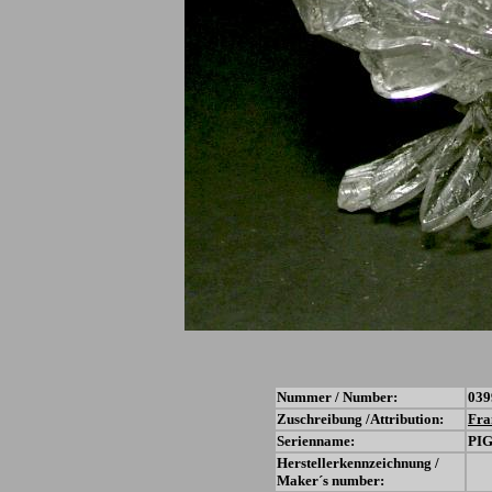
Nummer / Number:
039
Zuschreibung /Attribution:
Fra
Serienname:
PI
Herstellerkennzeichnung /
Maker´s number: