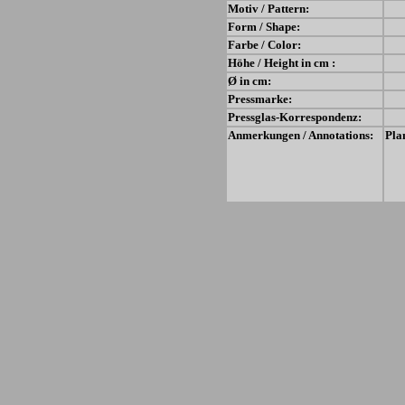
Motiv / Pattern:
Form / Shape:
Farbe / Color:
Höhe / Height in cm :
Ø in cm:
Pressmarke:
Pressglas-Korrespondenz:
Anmerkungen / Annotations:
Pla