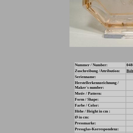
Nummer / Number:
048
Zuschreibung /Attribution:
Bö
Serienname:
Herstellerkennzeichnung /
Maker´s number:
Motiv / Pattern:
Form / Shape:
Farbe / Color:
Höhe / Height in cm :
Ø in cm:
Pressmarke:
Pressglas-Korrespondenz: