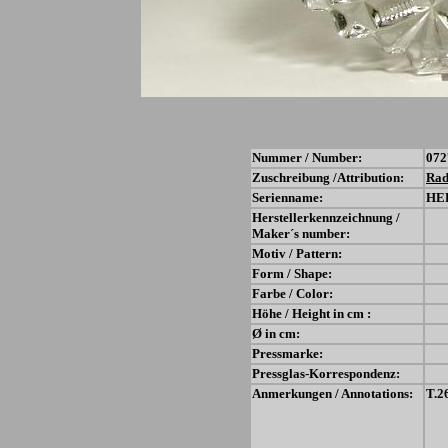
Nummer / Number:
072
Zuschreibung /Attribution:
Rad
Serienname:
HE
Herstellerkennzeichnung /
Maker´s number:
Motiv / Pattern:
Form / Shape:
Farbe / Color:
Höhe / Height in cm :
Ø in cm:
Pressmarke:
Pressglas-Korrespondenz:
Anmerkungen / Annotations:
T.2