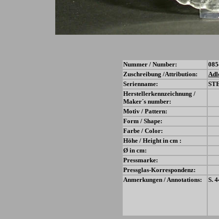
Nummer / Number:
085
Zuschreibung /Attribution:
Adl
Serienname:
ST
Herstellerkennzeichnung /
Maker´s number:
Motiv / Pattern:
Form / Shape:
Farbe / Color:
Höhe / Height in cm :
Ø in cm:
Pressmarke:
Pressglas-Korrespondenz:
Anmerkungen / Annotations:
S. 4