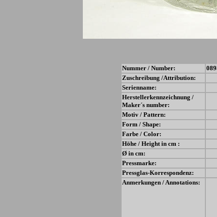
Nummer / Number:
089
Zuschreibung /Attribution:
Serienname:
Herstellerkennzeichnung /
Maker´s number:
Motiv / Pattern:
Form / Shape:
Farbe / Color:
Höhe / Height in cm :
Ø in cm:
Pressmarke:
Pressglas-Korrespondenz:
Anmerkungen / Annotations: