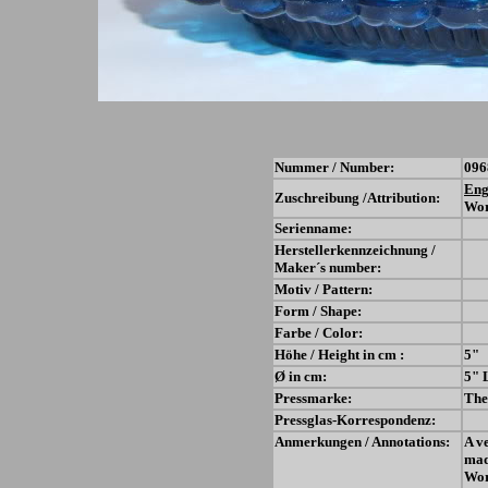
Nummer / Number:
096
Eng
Zuschreibung /Attribution:
Wor
Serienname:
Herstellerkennzeichnung /
Maker´s number:
Motiv / Pattern:
Form / Shape:
Farbe / Color:
Höhe / Height in cm :
5"
Ø in cm:
5" 
Pressmarke:
The
Pressglas-Korrespondenz:
Anmerkungen / Annotations:
A v
mad
Wor