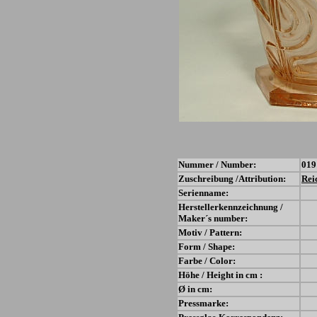
Nummer / Number:
019
Zuschreibung /Attribution:
Rei
Serienname:
Herstellerkennzeichnung /
Maker´s number:
Motiv / Pattern:
Form / Shape:
Farbe / Color:
Höhe / Height in cm :
Ø in cm:
Pressmarke: