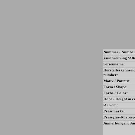
Nummer / Number
Zuschreibung /Att
Serienname:
Herstellerkennzei
number:
Motiv / Pattern:
Form / Shape:
Farbe / Color:
Höhe / Height in c
Ø in cm:
Pressmarke:
Pressglas-Korresp
Anmerkungen / An