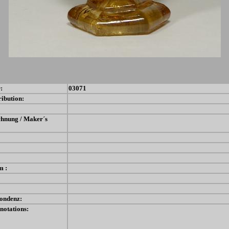
:
03071
ribution:
chnung / Maker´s
m :
ondenz:
notations: