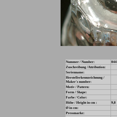
Nummer / Number:
044
Zuschreibung /Attribution:
Serienname:
Herstellerkennzeichnung /
Maker´s number:
Motiv / Pattern:
Form / Shape:
Farbe / Color:
Höhe / Height in cm :
9,8
Ø in cm:
Pressmarke: