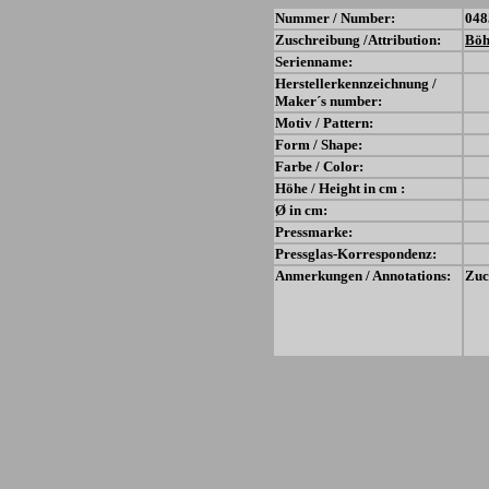
Nummer / Number:
048
Zuschreibung /Attribution:
Bö
Serienname:
Herstellerkennzeichnung /
Maker´s number:
Motiv / Pattern:
Form / Shape:
Farbe / Color:
Höhe / Height in cm :
Ø in cm:
Pressmarke:
Pressglas-Korrespondenz:
Anmerkungen / Annotations:
Zuc