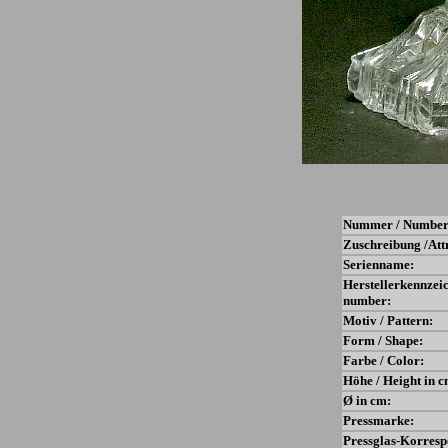
Nummer / Number
Zuschreibung /Att
Serienname:
Herstellerkennzei
number:
Motiv / Pattern:
Form / Shape:
Farbe / Color:
Höhe / Height in c
Ø in cm:
Pressmarke:
Pressglas-Korresp