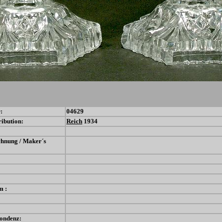
:
04629
ribution:
Reich
1934
chnung / Maker´s
m :
ondenz: