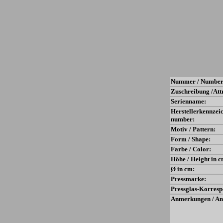
Nummer / Number
Zuschreibung /Att
Serienname:
Herstellerkennzei
number:
Motiv / Pattern:
Form / Shape:
Farbe / Color:
Höhe / Height in c
Ø in cm:
Pressmarke:
Pressglas-Korresp
Anmerkungen / An