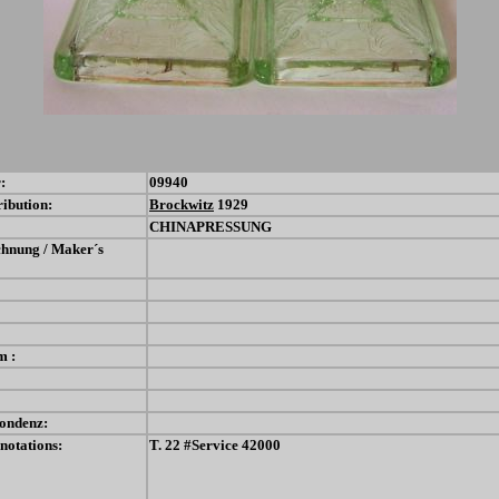
:
09940
ribution:
Brockwitz
1929
CHINAPRESSUNG
chnung / Maker´s
m :
ondenz:
notations:
T. 22 #Service 42000