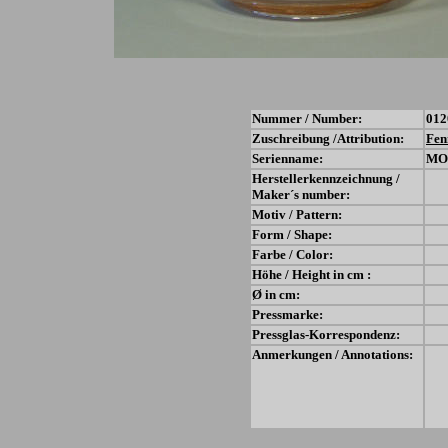
Nummer / Number:
012
Zuschreibung /Attribution:
Fen
Serienname:
MO
Herstellerkennzeichnung /
Maker´s number:
Motiv / Pattern:
Form / Shape:
Farbe / Color:
Höhe / Height in cm :
Ø in cm:
Pressmarke:
Pressglas-Korrespondenz:
Anmerkungen / Annotations: