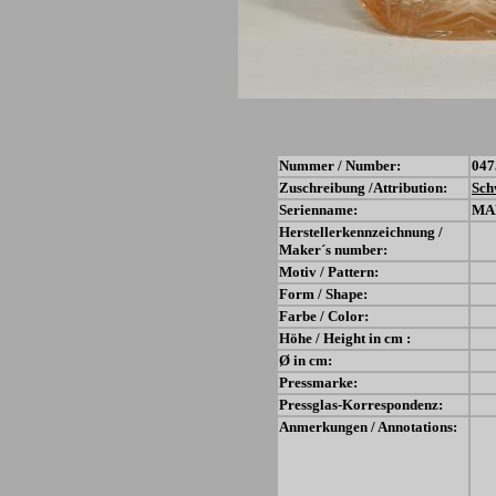
Nummer / Number:
047
Zuschreibung /Attribution:
Sch
Serienname:
MA
Herstellerkennzeichnung /
Maker´s number:
Motiv / Pattern:
Form / Shape:
Farbe / Color:
Höhe / Height in cm :
Ø in cm:
Pressmarke:
Pressglas-Korrespondenz:
Anmerkungen / Annotations: