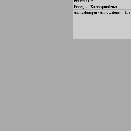
Pressmarke:
Pressglas-Korrespondenz:
Anmerkungen / Annotations:
T. 