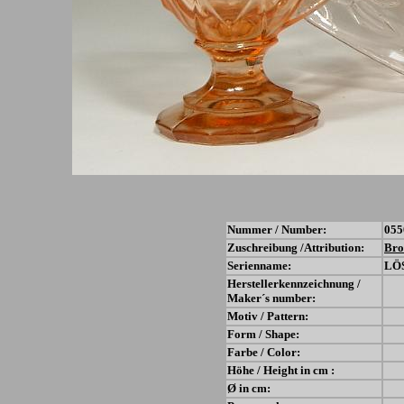
Nummer / Number:
055
Zuschreibung /Attribution:
Bro
Serienname:
LÖ
Herstellerkennzeichnung /
Maker´s number:
Motiv / Pattern:
Form / Shape:
Farbe / Color:
Höhe / Height in cm :
Ø in cm: