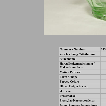
Nummer / Number:
083
Zuschreibung /Attribution:
Serienname:
Herstellerkennzeichnung /
Maker´s number:
Motiv / Pattern:
Form / Shape:
Farbe / Color:
Höhe / Height in cm :
Ø in cm:
Pressmarke:
Pressglas-Korrespondenz:
Anmerkungen / Annotations: