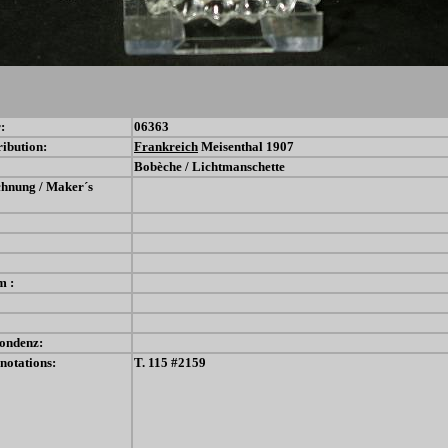
:
06363
ribution:
Frankreich
Meisenthal 1907
Bobèche / Lichtmanschette
chnung / Maker´s
m :
ondenz:
notations:
T. 115 #2159