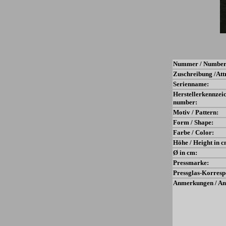
Nummer / Number
Zuschreibung /Att
Serienname:
Herstellerkennzei
number:
Motiv / Pattern:
Form / Shape:
Farbe / Color:
Höhe / Height in c
Ø in cm:
Pressmarke:
Pressglas-Korresp
Anmerkungen / An