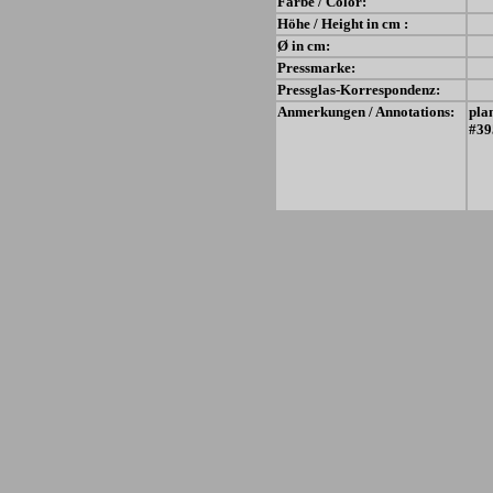
Farbe / Color:
Höhe / Height in cm :
Ø in cm:
Pressmarke:
Pressglas-Korrespondenz:
Anmerkungen / Annotations:
pla
#39