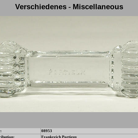
Verschiedenes
Miscellaneous
-
:
08953
ribution:
Frankreich
Portieux