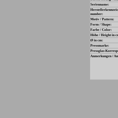
Serienname:
Herstellerkennzei
number:
Motiv / Pattern:
Form / Shape:
Farbe / Color:
Höhe / Height in c
Ø in cm:
Pressmarke:
Pressglas-Korresp
Anmerkungen / An