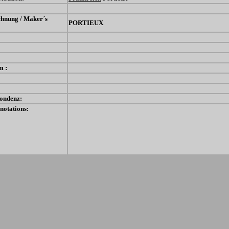
chnung / Maker´s
PORTIEUX
m :
ondenz:
notations: