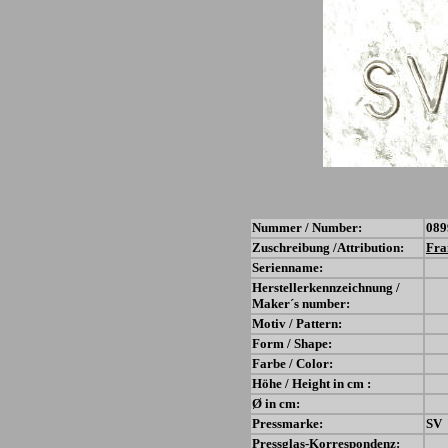
Nummer / Number:
089
Zuschreibung /Attribution:
Fra
Serienname:
Herstellerkennzeichnung /
Maker´s number:
Motiv / Pattern:
Form / Shape:
Farbe / Color:
Höhe / Height in cm :
Ø in cm:
Pressmarke:
SV
Pressglas-Korrespondenz: