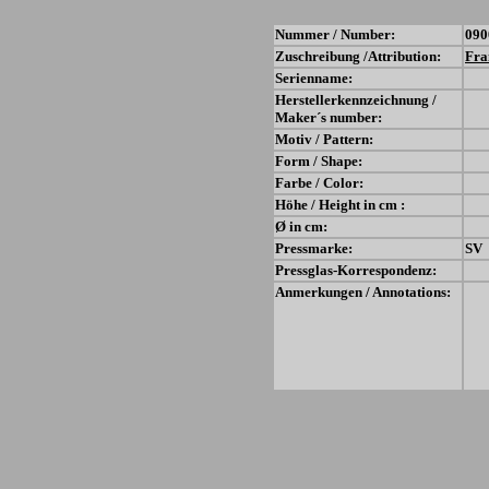
Nummer / Number:
090
Zuschreibung /Attribution:
Fra
Serienname:
Herstellerkennzeichnung /
Maker´s number:
Motiv / Pattern:
Form / Shape:
Farbe / Color:
Höhe / Height in cm :
Ø in cm:
Pressmarke:
SV
Pressglas-Korrespondenz:
Anmerkungen / Annotations: