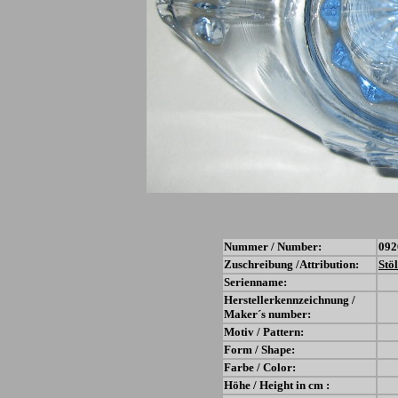
Nummer / Number:
092
Zuschreibung /Attribution:
Stöl
Serienname:
Herstellerkennzeichnung /
Maker´s number:
Motiv / Pattern:
Form / Shape:
Farbe / Color:
Höhe / Height in cm :