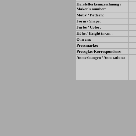
Herstellerkennzeichnung /
Maker´s number:
Motiv / Pattern:
Form / Shape:
Farbe / Color:
Höhe / Height in cm :
Ø in cm:
Pressmarke:
Pressglas-Korrespondenz:
Anmerkungen / Annotations: