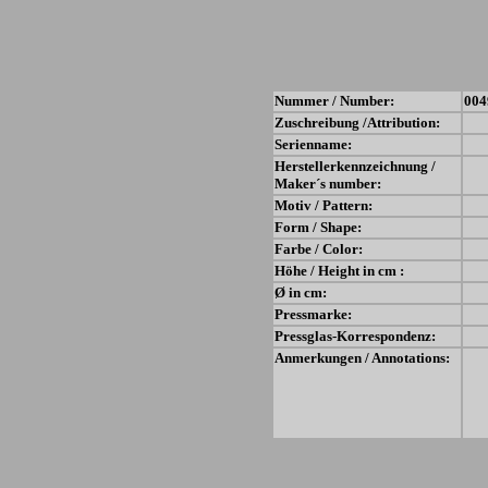
Nummer / Number:
004
Zuschreibung /Attribution:
Serienname:
Herstellerkennzeichnung /
Maker´s number:
Motiv / Pattern:
Form / Shape:
Farbe / Color:
Höhe / Height in cm :
Ø in cm:
Pressmarke:
Pressglas-Korrespondenz:
Anmerkungen / Annotations: