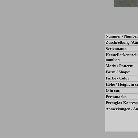
Nummer / Number
Zuschreibung /Att
Serienname:
Herstellerkennzei
number:
Motiv / Pattern:
Form / Shape:
Farbe / Color:
Höhe / Height in c
Ø in cm:
Pressmarke:
Pressglas-Korresp
Anmerkungen / An