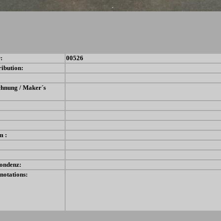
:
00526
ribution:
chnung / Maker´s
m :
ondenz:
notations: