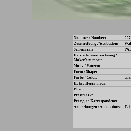
Nummer / Number:
007
Zuschreibung /Attribution:
Wal
Serienname:
PA
Herstellerkennzeichnung /
Maker´s number:
Motiv / Pattern:
Form / Shape:
Farbe / Color:
ura
Höhe / Height in cm :
Ø in cm:
Pressmarke:
Pressglas-Korrespondenz:
Anmerkungen / Annotations:
T. 1