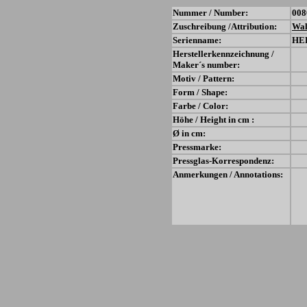
Nummer / Number:
008
Zuschreibung /Attribution:
Wal
Serienname:
HE
Herstellerkennzeichnung /
Maker´s number:
Motiv / Pattern:
Form / Shape:
Farbe / Color:
Höhe / Height in cm :
Ø in cm:
Pressmarke:
Pressglas-Korrespondenz:
Anmerkungen / Annotations: