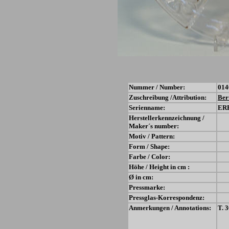
Nummer / Number:
014
Zuschreibung /Attribution:
Ber
Serienname:
ER
Herstellerkennzeichnung /
Maker´s number:
Motiv / Pattern:
Form / Shape:
Farbe / Color:
Höhe / Height in cm :
Ø in cm:
Pressmarke:
Pressglas-Korrespondenz:
Anmerkungen / Annotations:
T. 