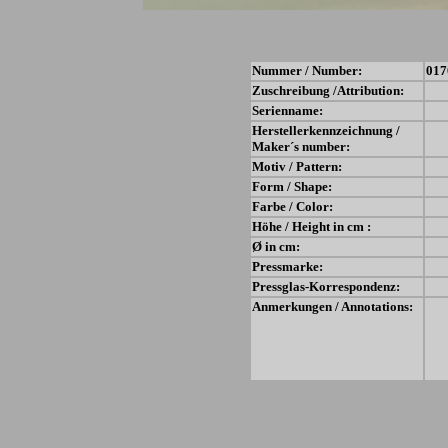
Nummer / Number:
017
Zuschreibung /Attribution:
Serienname:
Herstellerkennzeichnung /
Maker´s number:
Motiv / Pattern:
Form / Shape:
Farbe / Color:
Höhe / Height in cm :
Ø in cm:
Pressmarke:
Pressglas-Korrespondenz:
Anmerkungen / Annotations: