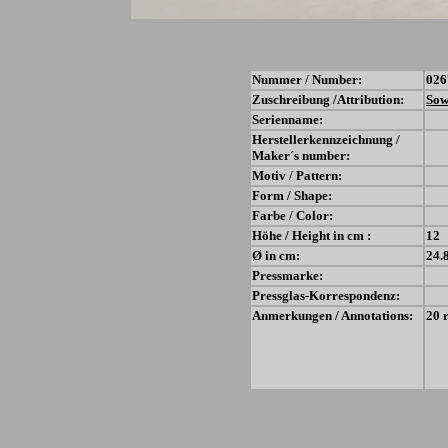
Nummer / Number:
026
Zuschreibung /Attribution:
Sow
Serienname:
Herstellerkennzeichnung /
Maker´s number:
Motiv / Pattern:
Form / Shape:
Farbe / Color:
Höhe / Height in cm :
12
Ø in cm:
24.
Pressmarke:
Pressglas-Korrespondenz:
Anmerkungen / Annotations:
20 r