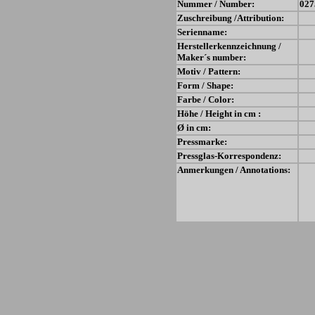
Nummer / Number:
027
Zuschreibung /Attribution:
Serienname:
Herstellerkennzeichnung /
Maker´s number:
Motiv / Pattern:
Form / Shape:
Farbe / Color:
Höhe / Height in cm :
Ø in cm:
Pressmarke:
Pressglas-Korrespondenz:
Anmerkungen / Annotations: