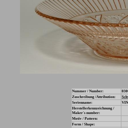
Nummer / Number:
030
Zuschreibung /Attribution:
Sch
Serienname:
VI
Herstellerkennzeichnung /
Maker´s number:
Motiv / Pattern:
Form / Shape: