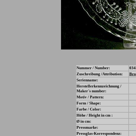
Nummer / Number:
034
Zuschreibung /Attribution:
Bro
Serienname:
Herstellerkennzeichnung /
Maker´s number:
Motiv / Pattern:
Form / Shape:
Farbe / Color:
Höhe / Height in cm :
Ø in cm:
Pressmarke:
Pressglas-Korrespondenz: