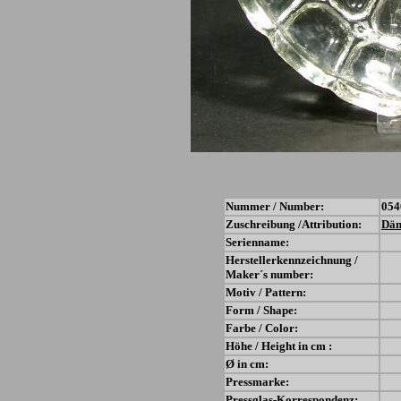
Nummer / Number:
054
Zuschreibung /Attribution:
Dä
Serienname:
Herstellerkennzeichnung /
Maker´s number:
Motiv / Pattern:
Form / Shape:
Farbe / Color:
Höhe / Height in cm :
Ø in cm:
Pressmarke:
Pressglas-Korrespondenz: