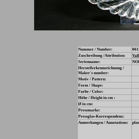
Nummer / Number:
061
Zuschreibung /Attribution:
Val
Serienname:
NO
Herstellerkennzeichnung /
Maker´s number:
Motiv / Pattern:
Form / Shape:
Farbe / Color:
Höhe / Height in cm :
Ø in cm:
Pressmarke:
Pressglas-Korrespondenz:
Anmerkungen / Annotations:
pla