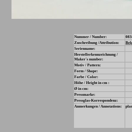
Nummer / Number:
083
Zuschreibung /Attribution:
Bel
Serienname:
Herstellerkennzeichnung /
Maker´s number:
Motiv / Pattern:
Form / Shape:
Farbe / Color:
Höhe / Height in cm :
Ø in cm:
Pressmarke:
Pressglas-Korrespondenz:
Anmerkungen / Annotations:
pla