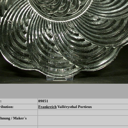
:
09051
ribution:
Frankreich
Vallérysthal Portieux
chnung / Maker´s