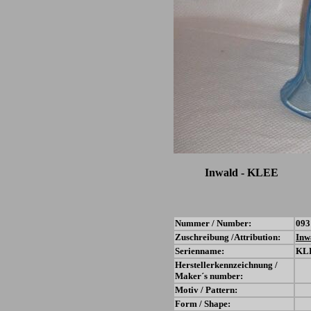
Inwald - KLEE
Nummer / Number:
093
Zuschreibung /Attribution:
Inw
Serienname:
KL
Herstellerkennzeichnung /
Maker´s number:
Motiv / Pattern:
Form / Shape: