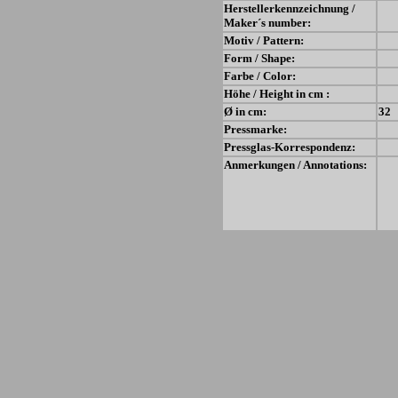
Herstellerkennzeichnung /
Maker´s number:
Motiv / Pattern:
Form / Shape:
Farbe / Color:
Höhe / Height in cm :
Ø in cm:
32
Pressmarke:
Pressglas-Korrespondenz:
Anmerkungen / Annotations: