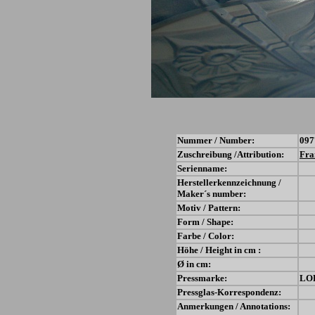
Nummer / Number:
097
Zuschreibung /Attribution:
Fra
Serienname:
Herstellerkennzeichnung /
Maker´s number:
Motiv / Pattern:
Form / Shape:
Farbe / Color:
Höhe / Height in cm :
Ø in cm:
Pressmarke:
LO
Pressglas-Korrespondenz:
Anmerkungen / Annotations: