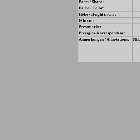
Form / Shape:
Farbe / Color:
Höhe / Height in cm :
Ø in cm:
Pressmarke:
Pressglas-Korrespondenz:
Anmerkungen / Annotations:
NIC