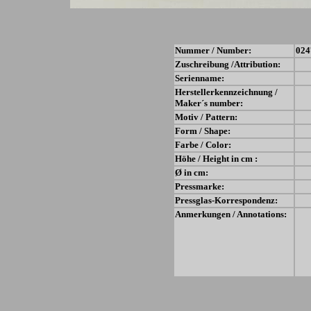
Nummer / Number:
024
Zuschreibung /Attribution:
Serienname:
Herstellerkennzeichnung /
Maker´s number:
Motiv / Pattern:
Form / Shape:
Farbe / Color:
Höhe / Height in cm :
Ø in cm:
Pressmarke:
Pressglas-Korrespondenz:
Anmerkungen / Annotations: